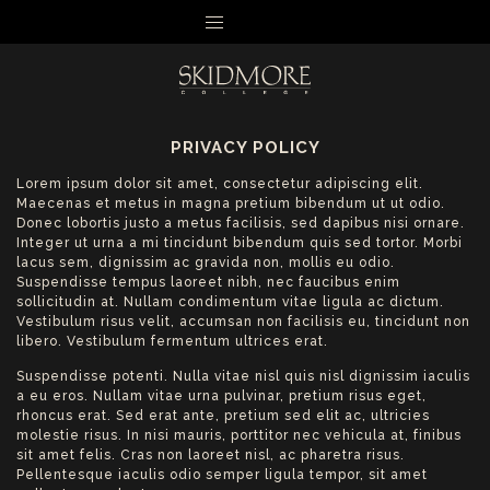
MENU
PRIVACY POLICY
Lorem ipsum dolor sit amet, consectetur adipiscing elit.
Maecenas et metus in magna pretium bibendum ut ut odio.
Donec lobortis justo a metus facilisis, sed dapibus nisi ornare.
Integer ut urna a mi tincidunt bibendum quis sed tortor. Morbi
lacus sem, dignissim ac gravida non, mollis eu odio.
Suspendisse tempus laoreet nibh, nec faucibus enim
sollicitudin at. Nullam condimentum vitae ligula ac dictum.
Vestibulum risus velit, accumsan non facilisis eu, tincidunt non
libero. Vestibulum fermentum ultrices erat.
Suspendisse potenti. Nulla vitae nisl quis nisl dignissim iaculis
a eu eros. Nullam vitae urna pulvinar, pretium risus eget,
rhoncus erat. Sed erat ante, pretium sed elit ac, ultricies
molestie risus. In nisi mauris, porttitor nec vehicula at, finibus
sit amet felis. Cras non laoreet nisl, ac pharetra risus.
Pellentesque iaculis odio semper ligula tempor, sit amet